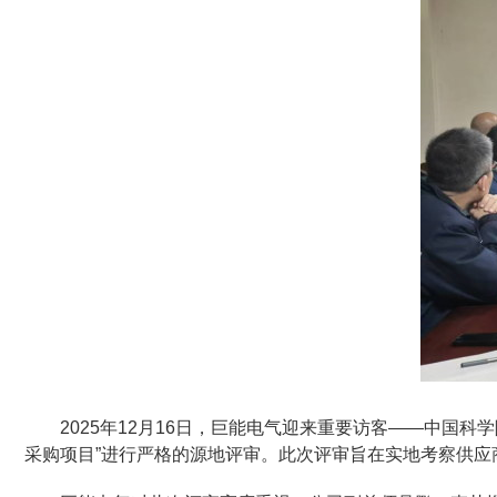
2025年12月16日，巨能电气迎来重要访客——中国科
采购项目”进行严格的源地评审。此次评审旨在实地考察供