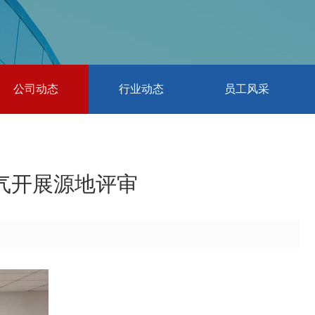
公司动态
行业动态
员工风采
气开展源地评审