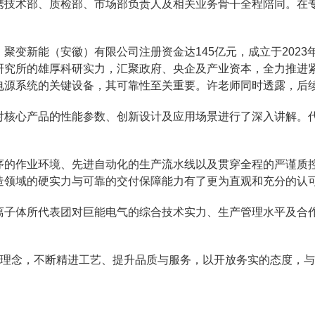
携技术部、质检部、市场部负责人及相关业务骨干全程陪同。在
聚变新能（安徽）有限公司注册资金达145亿元，成立于202
究所的雄厚科研实力，汇聚政府、央企及产业资本，全力推进紧凑
置磁体电源系统的关键设备，其可靠性至关重要。许老师同时透露，
对核心产品的性能参数、创新设计及应用场景进行了深入讲解。
序的作业环境、先进自动化的生产流水线以及贯穿全程的严谨质
造领域的硬实力与可靠的交付保障能力有了更为直观和充分的认
离子体所代表团对巨能电气的综合技术实力、生产管理水平及合
的理念，不断精进工艺、提升品质与服务，以开放务实的态度，