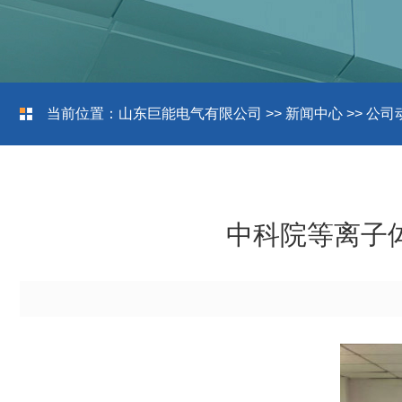
当前位置：
山东巨能电气有限公司
>>
新闻中心
>>
公司
中科院等离子